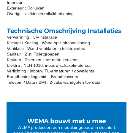
Interieur : –
Exterieur : Rolluiken
Overige : elektrisch rolluikbediening
Technische Omschrijving Installaties
Verwarming : CV-installatie
Klimaat / Koeling : Wand-split airconditioning
Ventilatie : Wand ventilator in toiletruimtes
Sanitair : 2 st. Toiletgroepen
Keuken : Diversen zeer nette keukens
Elektra : NEN 1010, inbouw schakelmateriaal
Verlichting : Inbouw TL-armaturen / downlights
Brandbestrijdingsmid. : Brandblussers
Telecom / Data / BMI : 2-vaks wandgoten tbv data
WEMA bouwt met u mee
WEMA produceert een modulair gebouw in slechts 1
week. Vervolgens plaatsen wij deze bij u in slechts 1 dag.