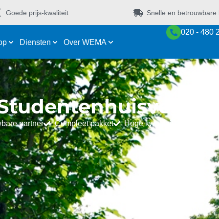
Goede prijs-kwaliteit
Snelle en betrouwbare 
020 - 480 
op
Diensten
Over WEMA
Studentenhuisvestin
bare partner
Compleet pakket
Hoge kwaliteit units
Pers