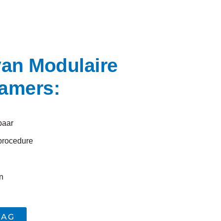
van Modulaire
amers:
baar
procedure
n
AAG