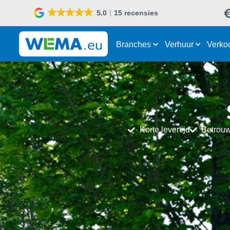
5.0
15 recensies
Branches
Verhuur
Verko
Korte levertijd
Betrouw