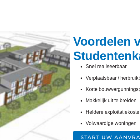
Voordelen 
Studentenk
Snel realiseerbaar
Verplaatsbaar / herbruik
Korte bouwvergunnings
Makkelijk uit te breiden
Heldere exploitatiekoste
Volwaardige woningen
START UW AANVR