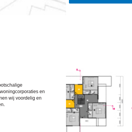
ootschalige
 woningcorporaties en
nen wij voordelig en
en.