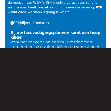
de mensen van WEMA. Kijkt u online gerust even rond, en
als u vragen heeft, aarzel niet om ons even te bellen op
020
– 480 2929
, we staan u graag te woord.
Vrijblijvend ontwerp
Bij uw huisvestigingsplannen komt een hoop
kijken
Voor het maken van een huisvestingplan
komen heel wat zaken kijken en vereist heel
wat ervaring en kennis, qua bouwen en
regelgeving. We zijn er voor u.
STUUR ONS UW IDEE
Ondersteuning bij vergunningen
Turnkey opgeleverd
"Gewoon" goede service