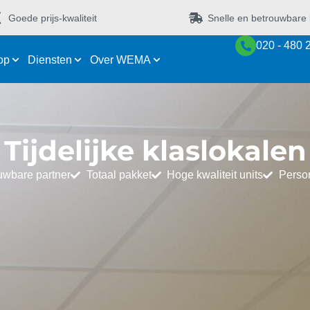
Goede prijs-kwaliteit
Snelle en betrouwbare 
020 - 480 
op
Diensten
Over WEMA
Tijdelijke klaslokalen
uwbare partner
Totaal pakket
Hoge kwaliteit units
Perso