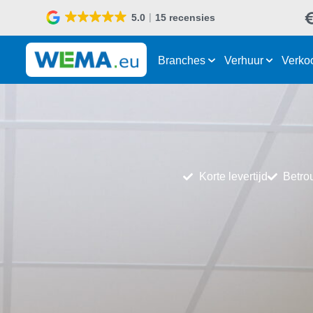
5.0
15 recensies
Branches
Verhuur
Verko
Korte levertijd
Betro