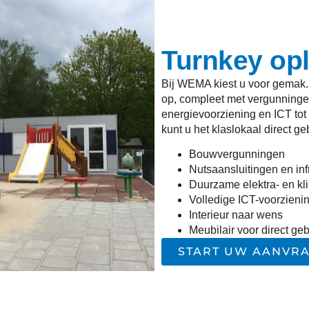
Turnkey op
Bij WEMA kiest u voor gemak. 
op, compleet met vergunningen
energievoorziening en ICT tot
kunt u het klaslokaal direct ge
Bouwvergunningen
Nutsaansluitingen en in
Duurzame elektra- en kli
Volledige ICT-voorzieni
Interieur naar wens
Meubilair voor direct geb
START UW AANVR