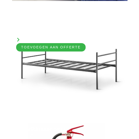
Bed + Matras 12cm (stapelbaar)
7031390
Bekijk product
TOEVOEGEN AAN OFFERTE
Brandblusser 6KG
7031450