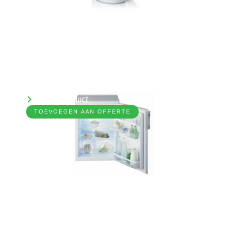
Koelkast, tafelmodel
7031290
Bekijk product
TOEVOEGEN AAN OFFERTE