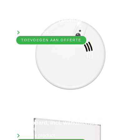
Rookmelder incl montage
6079920
Bekijk product
TOEVOEGEN AAN OFFERTE
Whiteboard, incl. wandmontage
70313340
Bekijk product