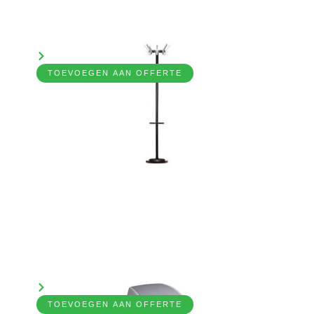
Kapstok, staand model
7031280
Bekijk product
TOEVOEGEN AAN OFFERTE
Prullenbak, 27ltr., kunststof
7031270
Bekijk product
TOEVOEGEN AAN OFFERTE