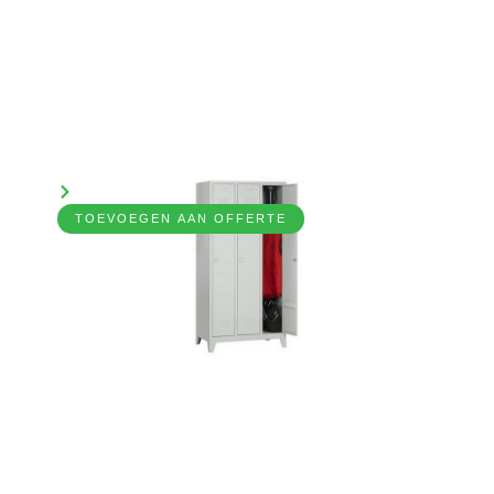
Kleedvakkast, 3-delig
7031250
Bekijk product
TOEVOEGEN AAN OFFERTE