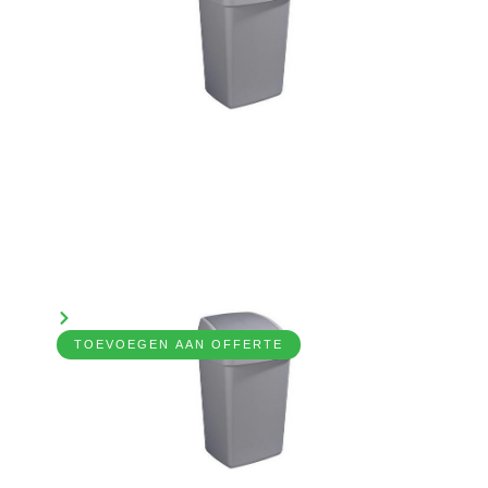
Afvalbak, 60ltr
7031260
Bekijk product
TOEVOEGEN AAN OFFERTE