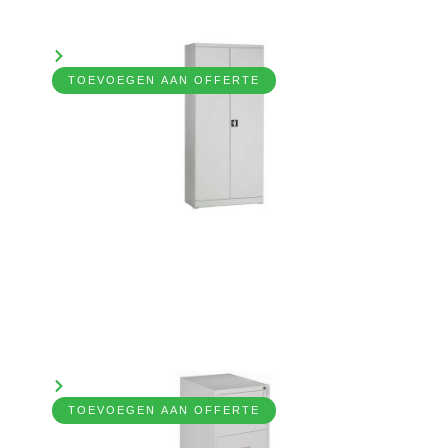
Kantoorkast, 2-deurs
7031240
Bekijk product
TOEVOEGEN AAN OFFERTE
Ladenblok
7031230
Bekijk product
TOEVOEGEN AAN OFFERTE