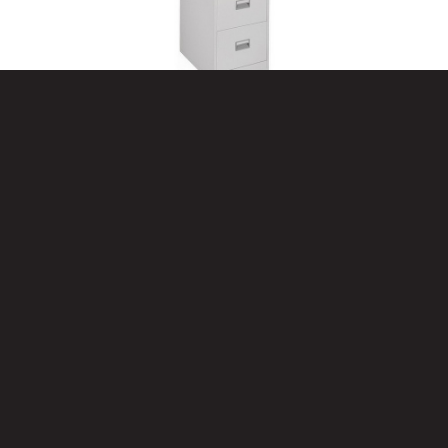
Tafel, Bureau L150xB75cm
7031220
Bekijk product
TOEVOEGEN AAN OFFERTE