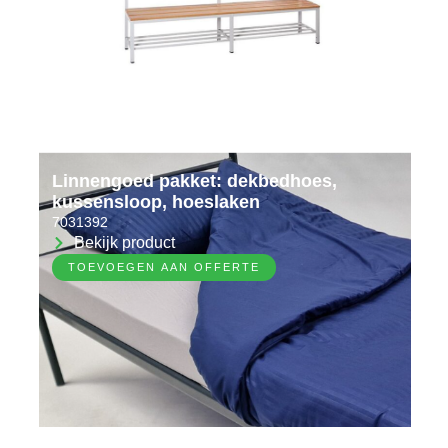
Linnengoed pakket: dekbedhoes,
kussensloop, hoeslaken
7031392
Bekijk product
TOEVOEGEN AAN OFFERTE