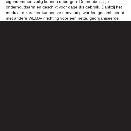
eigendommen veilig kunnen opbergen. De meubels zijn
onderhoudsarm en geschikt voor dagelijks gebruik. Dankzij het
modulaire karakter kunnen ze eenvoudig worden gecombineerd
met andere WEMA-inrichting voor een nette, georganiseerde
werkruimte.
Biedt WEMA ook lockers of kapstokken aan
in de verhuur?
Naast lockers levert WEMA ook
kapstokken en
garderobemeubels
voor tijdelijke huisvesting, bouwunits of
evenementen. Van staande kapstokken tot wandmodellen: de
oplossingen zijn direct inzetbaar en praktisch in gebruik.
Daarmee zorgt WEMA voor een complete en verzorgde
inrichting van elke tijdelijke ruimte.
Welke speciale meubilairopties zijn er, zoals bedden of
veldbedden, buitenmeubilair en tijdelijke balies of
counters?
Kan ik units huren voor tijdelijke bewoning bij verbouwing
of noodsituaties?