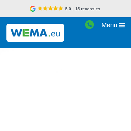
Goede prijs-kwaliteit
Tijdelijke
huisvesting
Korte levertijd
Betrouwbare partner
Compleet pakket
Hoge kwaliteit units
Personeel met kennis van zaken