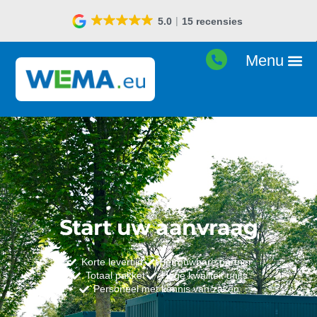
5.0
15 recensies
Start uw aanvraag
Korte levertijd
Betrouwbare partner
Totaal pakket
Hoge kwaliteit units
Personeel met kennis van zaken