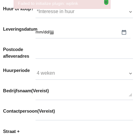
×
Failed to initialize plugin: wplink
Huur of koop?
Failed to initialize plugin: wplink
Leveringsdatum
Postcode
afleveradres
Huurperiode
Bedrijfsnaam
(Vereist)
Contactpersoon
(Vereist)
Straat +