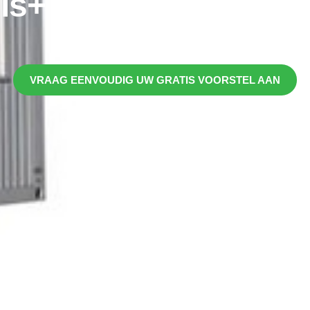
is+ Unit 6x3m, Kame
Referentie:
Type 606, art. nr. 5011606
VRAAG EENVOUDIG UW GRATIS VOORSTEL AAN