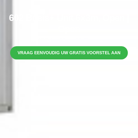
602 Basis+ Unit 6x3m, Open |
Open
Referentie:
Type 602, art. nr. 5011602
VRAAG EENVOUDIG UW GRATIS VOORSTEL AAN