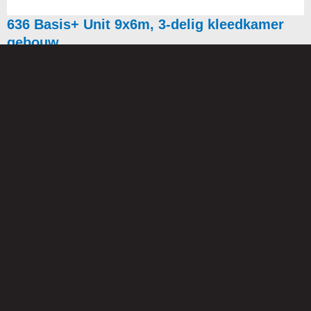
636 Basis+ Unit 9x6m, 3-delig kleedkamer
gebouw
Beschikbare Gebouwen
Hieronder vindt u ons aanbod van direct beschikbare, gebruikte
units. Deze zijn vaak direct uit voorraad leverbaar en kunnen snel
en efficiënt geplaatst worden.