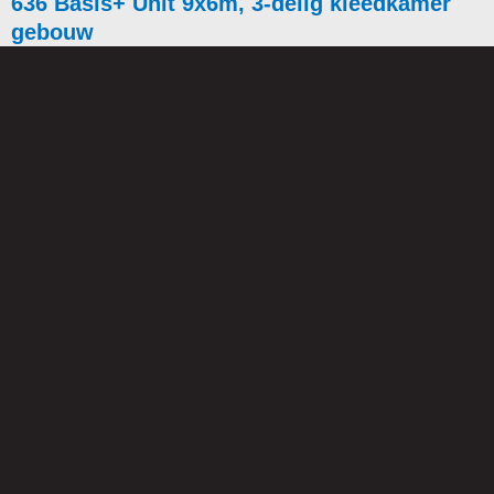
636 Basis+ Unit 9x6m, 3-delig kleedkamer
gebouw
Beschikbare Gebouwen
Hieronder vindt u ons aanbod van direct beschikbare, gebruikte
units. Deze zijn vaak direct uit voorraad leverbaar en kunnen snel
en efficiënt geplaatst worden.