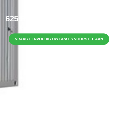
625 Basis+ Unit 6x3m, Sanitair
Referentie:
Type 625, art. nr. 5011625
VRAAG EENVOUDIG UW GRATIS VOORSTEL AAN