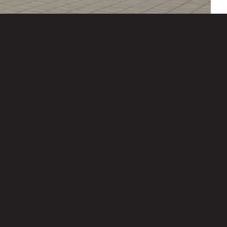
Privacy
© 2026
policy
WEMA.
Retourbe
All rights
leid
reserved.