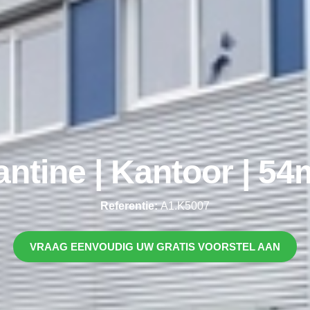
ntine | Kantoor | 5
Referentie:
A1.K5007
VRAAG EENVOUDIG UW GRATIS VOORSTEL AAN