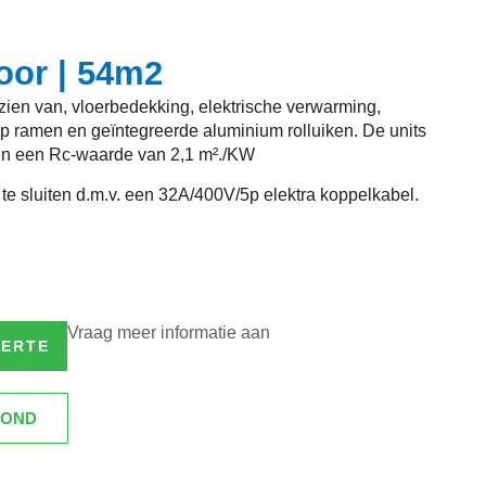
oor | 54m2
ien van, vloerbedekking, elektrische verwarming,
kiep ramen en geïntegreerde aluminium rolluiken. De units
en een Rc-waarde van 2,1 m²./KW
 te sluiten d.m.v. een 32A/400V/5p elektra koppelkabel.
Vraag meer informatie aan
FERTE
ROND