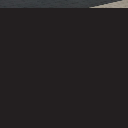
Hoofdkantoor
Opslag
Opslag
De Werf
Midden-
Zuid-
12
Nederland
Nederland
3632 AE
De Werf
Scherpenbergsebaan
Loenen
4
47
aan de
3632 AE
4721
Vecht
Loenen
ST
aan de
Schijf
Vecht