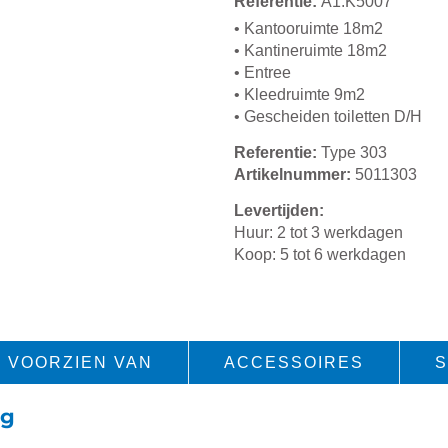
Referentie:
A1.K5007
• Kantooruimte 18m2
• Kantineruimte 18m2
• Entree
• Kleedruimte 9m2
• Gescheiden toiletten D/H
Referentie:
Type 303
Artikelnummer:
5011303
Levertijden:
Huur: 2 tot 3 werkdagen
Koop: 5 tot 6 werkdagen
VOORZIEN VAN
ACCESSOIRES
S
ig