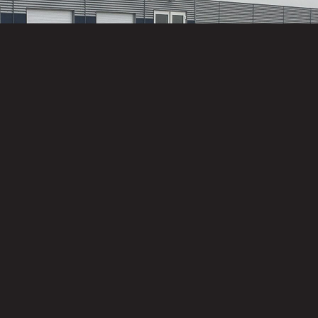
Hoofdkantoor
Opslag
Opslag
De Werf
Midden-
Zuid-