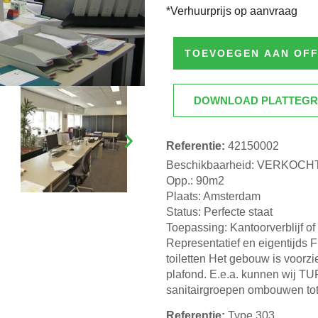
*Verhuurprijs op aanvraag
TOEVOEGEN AAN OF
DOWNLOAD PLATTEG
Referentie:
42150002
Beschikbaarheid: VERKOCH
Opp.: 90m2
Plaats: Amsterdam
Status: Perfecte staat
Toepassing: Kantoorverblijf o
Representatief en eigentijds 
toiletten Het gebouw is voor
plafond. E.e.a. kunnen wij T
sanitairgroepen ombouwen tot 
Referentie:
Type 303