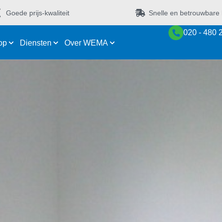
Goede prijs-kwaliteit
Snelle en betrouwbare 
020 - 480 
op
Diensten
Over WEMA