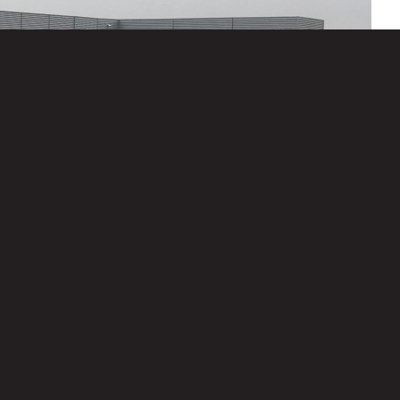
Privacy
© 2026
policy
WEMA.
Retourbe
All rights
leid