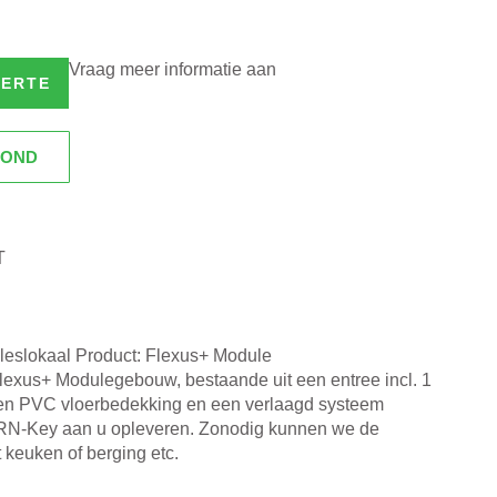
Vraag meer informatie aan
FERTE
ROND
T
f leslokaal Product: Flexus+ Module
Flexus+ Modulegebouw, bestaande uit een entree incl. 1
zien PVC vloerbedekking en een verlaagd systeem
URN-Key aan u opleveren. Zonodig kunnen we de
keuken of berging etc.