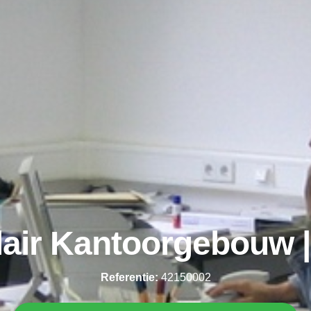
air Kantoorgebouw 
Referentie:
42150002