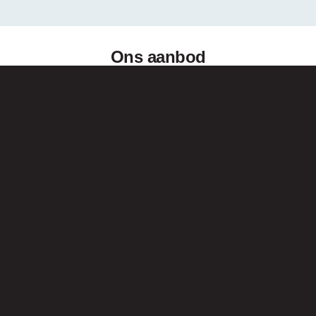
Ons aanbod
Voor elke sector heeft WEMA een passende oplossing. We
verzorgen een compleet pakket voor een totaaloplossing.