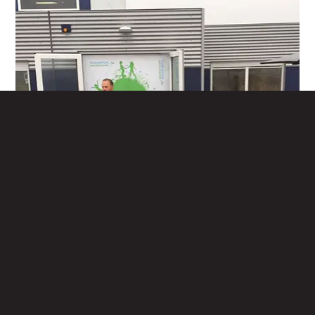
44 Flexus+ units maken een schoolgebouw
met sportlocatie
Bekijk referentie