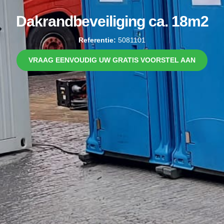
Dakrandbeveiliging ca. 18m2
Referentie:
5081101
VRAAG EENVOUDIG UW GRATIS VOORSTEL AAN