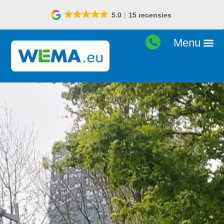
5.0
15 recensies