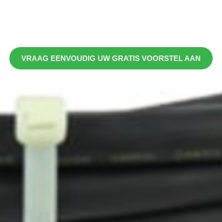
a kabel 32A 5-polig 
Referentie:
2025305
VRAAG EENVOUDIG UW GRATIS VOORSTEL AAN