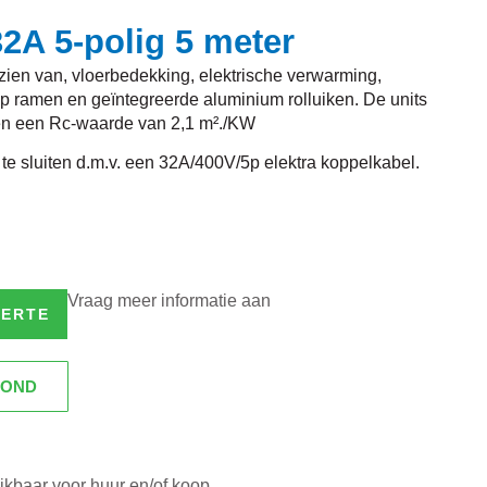
32A 5-polig 5 meter
ien van, vloerbedekking, elektrische verwarming,
kiep ramen en geïntegreerde aluminium rolluiken. De units
en een Rc-waarde van 2,1 m²./KW
 te sluiten d.m.v. een 32A/400V/5p elektra koppelkabel.
Vraag meer informatie aan
FERTE
ROND
kbaar voor huur en/of koop