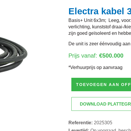
Electra kabel 
Basis+ Unit 6x3m; Leeg, voorz
verlichting, kunststof draai-/
zijn goed geïsoleerd en hebb
De unit is zeer éénvoudig aan
Prijs vanaf:
€500.000
*Verhuurprijs op aanvraag
TOEVOEGEN AAN OF
DOWNLOAD PLATTEG
Referentie:
2025305
Levertijd:
Op voorraad, beschi