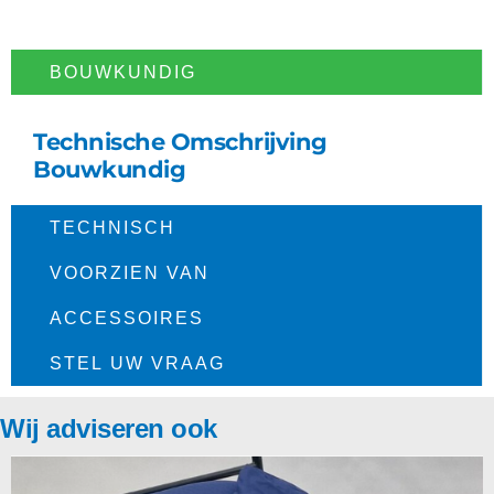
BOUWKUNDIG​
Technische Omschrijving
Bouwkundig
TECHNISCH​
VOORZIEN VAN
ACCESSOIRES
STEL UW VRAAG
Wij adviseren ook