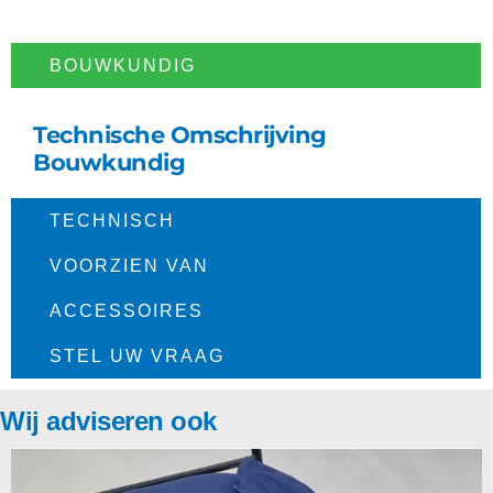
BOUWKUNDIG​
Technische Omschrijving
Bouwkundig
TECHNISCH​
VOORZIEN VAN
ACCESSOIRES
STEL UW VRAAG
Wij adviseren ook