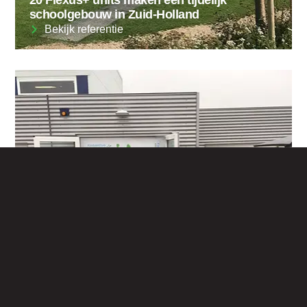
schoolgebouw in Zuid-Holland
Bekijk referentie
44 Flexus+ units maken een schoolgebouw
met sportlocatie
Bekijk referentie