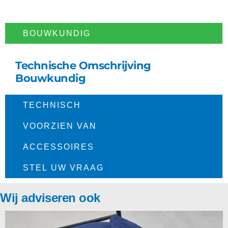
BOUWKUNDIG​
Technische Omschrijving
Bouwkundig
TECHNISCH​
VOORZIEN VAN
ACCESSOIRES
STEL UW VRAAG
Wij adviseren ook