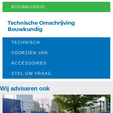
BOUWKUNDIG​
Technische Omschrijving
Bouwkundig
TECHNISCH​
VOORZIEN VAN
ACCESSOIRES
STEL UW VRAAG
Wij adviseren ook